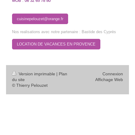
MOB : 06 32 65 78 80
cuisinepelouzet@orange.fr
Nos realisations avec notre partenaire : Bastide des Cyprès
LOCATION DE VACANCES EN PROVENCE
Version imprimable
|
Plan
Connexion
du site
Affichage Web
© Thierry Pelouzet